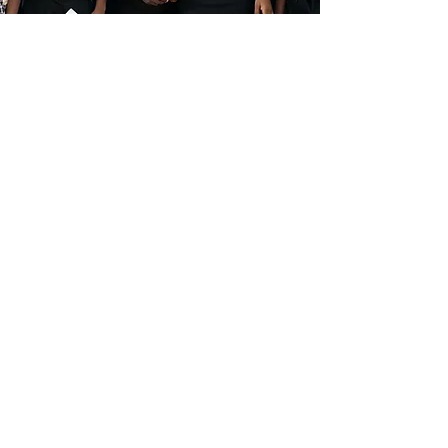
Si le texte prend
vie,
l'einseignement
est bon.
THE BOOK IN SCHOOL donne
aux élèves un accès vivant à
l’écrit.
En utilisant tous les sens et en
travaillant de façon interactive,
le texte prend vie.