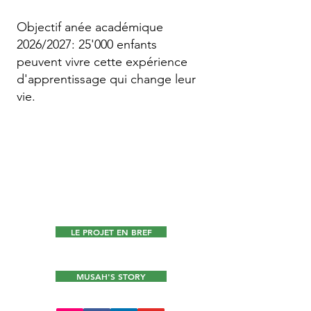
Objectif anée académique
2026/2027: 25'000 enfants
peuvent vivre cette expérience
d'apprentissage qui change leur
vie.
LIRE
, C'EST AVOIR UNE
CHANCE DANS LA VIE.
S'il vous plaît, aidez-nous à faire
la différence -
Fair un dons
LE PROJET EN BREF
MUSAH'S STORY